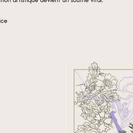
ion artistique devient un souffle vital.
ice