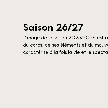
S
a
i
s
o
n
2
6
/
2
7
L’image de la saison 2025/2026 est r
du corps, de ses éléments et du mouv
caractérise à la fois la vie et le specta