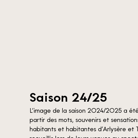
S
a
i
s
o
n
2
4
/
2
5
L’image de la saison 2024/2025 a été
partir des mots, souvenirs et sensation
habitants et habitantes d’Arlysère et 