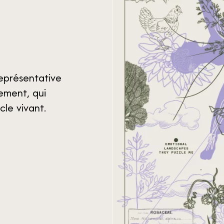
eprésentative
ement, qui
cle vivant.