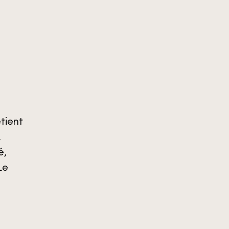
tient
,
é,
Le