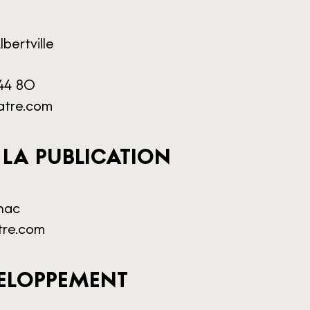
bertville
 44 80
atre.com
 LA PUBLICATION
nac
re.com
VELOPPEMENT