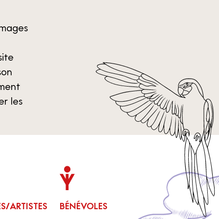
mmages
site
son
ement
er les
/ARTISTES
BÉNÉVOLES