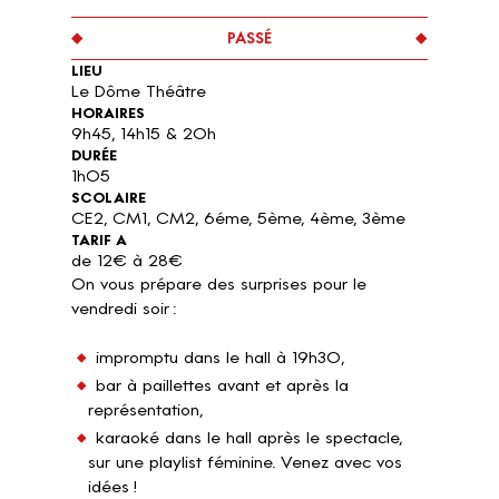
PASSÉ
LIEU
Le Dôme Théâtre
HORAIRES
9h45, 14h15 & 20h
DURÉE
1h05
SCOLAIRE
CE2, CM1, CM2, 6éme, 5ème, 4ème, 3ème
TARIF A
de 12€ à 28€
On vous prépare des surprises pour le
vendredi soir :
impromptu dans le hall à 19h30,
bar à paillettes avant et après la
représentation,
karaoké dans le hall après le spectacle,
sur une playlist féminine. Venez avec vos
idées !